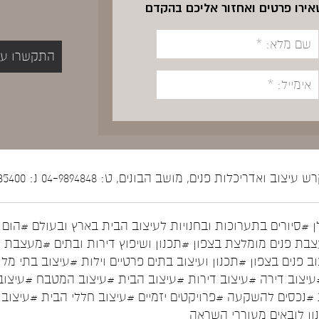
שאירו פרטים ואחזור אליכם בהקדם
התקשרו עכשיו 5400
יצוב ואדריכלות פנים, מושב הבונים, ט: 04-9894848 נ: 052-5535400
ן
#סיורים בתערוכות ובחנויות לעיצוב הבית בארץ ובעולם
#הום ס
בת פנים מומלצת בצפון
#תכנון ושיפוץ דירות ובתים
#מעצבת פ
ב פנים בצפון
#תכנון ועיצוב בתים פרטיים וילות
#עיצוב בתי מלו
עיצוב דירה
#עיצוב דירות
#עיצוב הבית
#עיצוב המטבח
#עיצוב
#נכסים להשקעה
#פרויקטים יזמיים
#עיצוב חללי הבית
#עיצוב 
נון לובאים מעוררי השראה