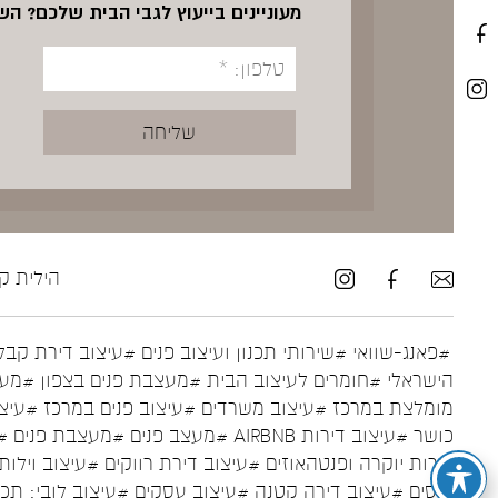
מעוניינים בייעוץ לגבי הבית שלכם? ה
הילית קרש ע
#פאנג-שוואי
#שירותי תכנון ועיצוב פנים
#עיצוב דירת קבל
הישראלי
#חומרים לעיצוב הבית
#מעצבת פנים בצפון
#מעצ
מומלצת במרכז
#עיצוב משרדים
#עיצוב פנים במרכז
#עיצו
כושר
#עיצוב דירות AIRBNB
#מעצב פנים
#מעצבת פנים
#
דירות יוקרה ופנטהאוזים
#עיצוב דירת רווקים
#עיצוב וילות
נכסים
#עיצוב דירה קטנה
#עיצוב עסקים
#עיצוב לובי: תכ