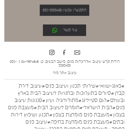
התקשרו עכשיו 052-5535400
צור קשר
הילית קרש עיצוב ואדריכלות פנים, מושב הבונים, ט: 04-9894848 נ: 052-
5535400
עיצוב אתר
מוזי
#פאנג-שוואי
#שירותי תכנון ועיצוב פנים
#עיצוב דירת
קבלן
#סיורים בתערוכות ובחנויות לעיצוב הבית בארץ
ובעולם
#הום סטיילינג
#מתודולוגיה ועיון
#סגנונות עיצוב
פנים
#הבית הישראלי
#חומרים לעיצוב הבית
#מעצבת פנים
בצפון
#מעצבת פנים מומלצת בצפון
#תכנון ושיפוץ דירות
ובתים
#מעצבת פנים מומלצת בחיפה
#עיצוב פנים