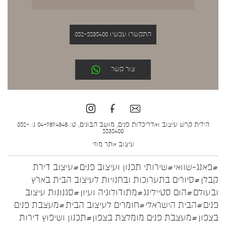
התקשרו עכשיו 052-5535400
צור קשר
הילית קרש עיצוב ואדריכלות פנים, מושב הבונים, ט: 04-9894848 נ: 052-
5535400
עיצוב אתר
מוזי
#פאנג-שוואי
#שירותי תכנון ועיצוב פנים
#עיצוב דירת
קבלן
#סיורים בתערוכות ובחנויות לעיצוב הבית בארץ
ובעולם
#הום סטיילינג
#מתודולוגיה ועיון
#סגנונות עיצוב
פנים
#הבית הישראלי
#חומרים לעיצוב הבית
#מעצבת פנים
בצפון
#מעצבת פנים מומלצת בצפון
#תכנון ושיפוץ דירות