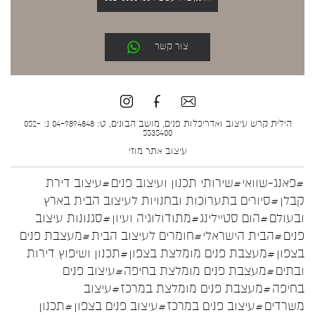
צור קשר
הילית קרש עיצוב ואדריכלות פנים, מושב הבונים, ט: 04-9894848 נ: 052-
5535400
עיצוב אתר
מוזי
#פאנג-שוואי
#שירותי תכנון ועיצוב פנים
#עיצוב דירת
קבלן
#סיורים בתערוכות ובחנויות לעיצוב הבית בארץ
ובעולם
#הום סטיילינג
#מתודולוגיה ועיון
#סגנונות עיצוב
פנים
#הבית הישראלי
#חומרים לעיצוב הבית
#מעצבת פנים
בצפון
#מעצבת פנים מומלצת בצפון
#תכנון ושיפוץ דירות
ובתים
#מעצבת פנים מומלצת בחיפה
#עיצוב פנים
בחיפה
#מעצבת פנים מומלצת במרכז
#עיצוב
משרדים
#עיצוב פנים במרכז
#עיצוב פנים בצפון
#תכנון