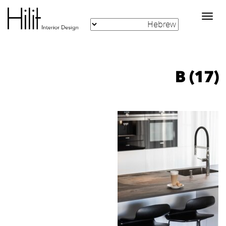
Toggle
navigation
B (17)