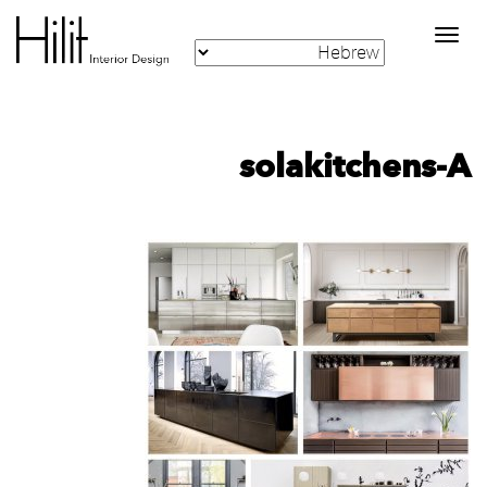
Toggle
navigation
solakitchens-A