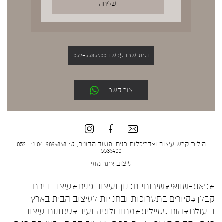
התקשרו עכשיו 052-5535400
צור קשר
הילית קרש עיצוב ואדריכלות פנים, מושב הבונים, ט: 04-9894848 נ: 052-
5535400
עיצוב אתר
מוזי
#פאנג-שוואי
#שירותי תכנון ועיצוב פנים
#עיצוב דירת
קבלן
#סיורים בתערוכות ובחנויות לעיצוב הבית בארץ
ובעולם
#הום סטיילינג
#מתודולוגיה ועיון
#סגנונות עיצוב