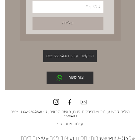
התקשרו עכשיו 052-5535400
צור קשר
הילית קרש עיצוב ואדריכלות פנים, מושב הבונים, ט: 04-9894848 נ: 052-
5535400
עיצוב אתר
מוזי
#פאנג-שוואי
#שירותי תכנון ועיצוב פנים
#עיצוב דירת