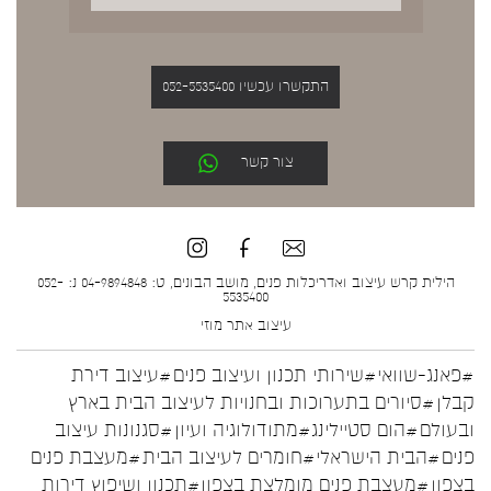
התקשרו עכשיו 052-5535400
צור קשר
הילית קרש עיצוב ואדריכלות פנים, מושב הבונים, ט: 04-9894848 נ: 052-
5535400
עיצוב אתר
מוזי
#פאנג-שוואי
#שירותי תכנון ועיצוב פנים
#עיצוב דירת
קבלן
#סיורים בתערוכות ובחנויות לעיצוב הבית בארץ
ובעולם
#הום סטיילינג
#מתודולוגיה ועיון
#סגנונות עיצוב
פנים
#הבית הישראלי
#חומרים לעיצוב הבית
#מעצבת פנים
בצפון
#מעצבת פנים מומלצת בצפון
#תכנון ושיפוץ דירות