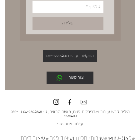
התקשרו עכשיו 052-5535400
צור קשר
הילית קרש עיצוב ואדריכלות פנים, מושב הבונים, ט: 04-9894848 נ: 052-
5535400
עיצוב אתר
מוזי
#פאנג-שוואי
#שירותי תכנון ועיצוב פנים
#עיצוב דירת