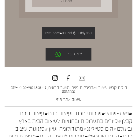
התקשרו עכשיו 052-5535400
צור קשר
הילית קרש עיצוב ואדריכלות פנים, מושב הבונים, ט: 04-9894848 נ: 052-
5535400
עיצוב אתר
מוזי
#פאנג-שוואי
#שירותי תכנון ועיצוב פנים
#עיצוב דירת
קבלן
#סיורים בתערוכות ובחנויות לעיצוב הבית בארץ
ובעולם
#הום סטיילינג
#מתודולוגיה ועיון
#סגנונות עיצוב
פנים
#הבית הישראלי
#חומרים לעיצוב הבית
#מעצבת פנים