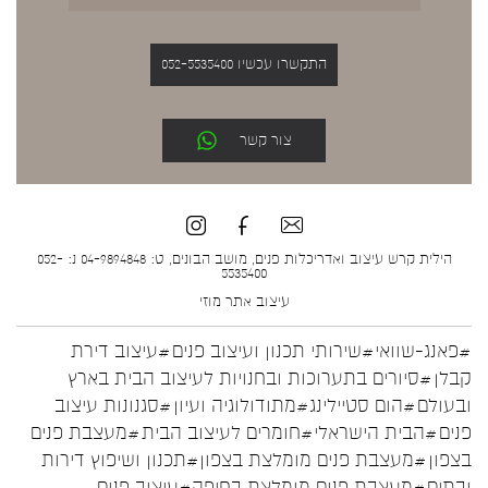
התקשרו עכשיו 052-5535400
צור קשר
הילית קרש עיצוב ואדריכלות פנים, מושב הבונים, ט: 04-9894848 נ: 052-
5535400
עיצוב אתר
מוזי
#פאנג-שוואי
#שירותי תכנון ועיצוב פנים
#עיצוב דירת
קבלן
#סיורים בתערוכות ובחנויות לעיצוב הבית בארץ
ובעולם
#הום סטיילינג
#מתודולוגיה ועיון
#סגנונות עיצוב
פנים
#הבית הישראלי
#חומרים לעיצוב הבית
#מעצבת פנים
בצפון
#מעצבת פנים מומלצת בצפון
#תכנון ושיפוץ דירות
ובתים
#מעצבת פנים מומלצת בחיפה
#עיצוב פנים