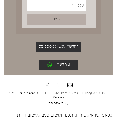
התקשרו עכשיו 052-5535400
צור קשר
הילית קרש עיצוב ואדריכלות פנים, מושב הבונים, ט: 04-9894848 נ: 052-
5535400
עיצוב אתר
מוזי
#פאנג-שוואי
#שירותי תכנון ועיצוב פנים
#עיצוב דירת