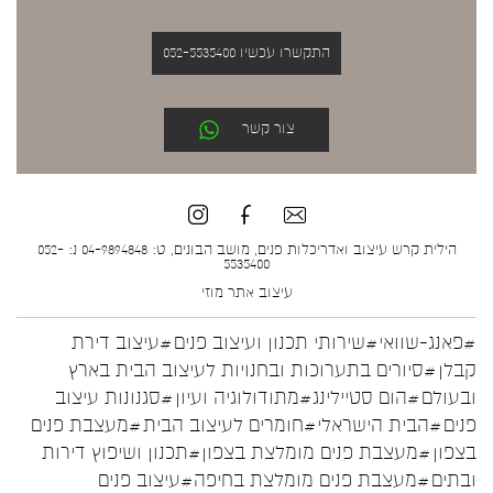
התקשרו עכשיו 052-5535400
צור קשר
הילית קרש עיצוב ואדריכלות פנים, מושב הבונים, ט: 04-9894848 נ: 052-
5535400
עיצוב אתר
מוזי
#פאנג-שוואי
#שירותי תכנון ועיצוב פנים
#עיצוב דירת
קבלן
#סיורים בתערוכות ובחנויות לעיצוב הבית בארץ
ובעולם
#הום סטיילינג
#מתודולוגיה ועיון
#סגנונות עיצוב
פנים
#הבית הישראלי
#חומרים לעיצוב הבית
#מעצבת פנים
בצפון
#מעצבת פנים מומלצת בצפון
#תכנון ושיפוץ דירות
ובתים
#מעצבת פנים מומלצת בחיפה
#עיצוב פנים