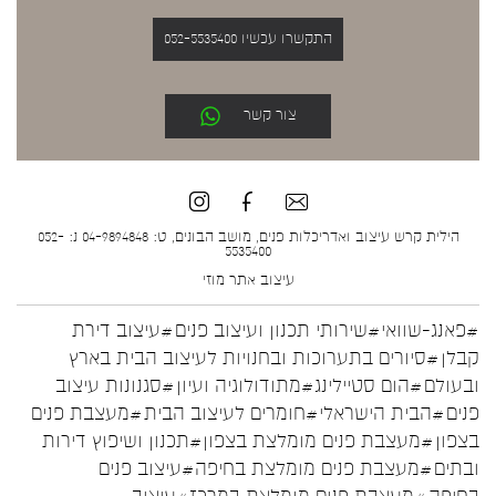
התקשרו עכשיו 052-5535400
צור קשר
הילית קרש עיצוב ואדריכלות פנים, מושב הבונים, ט: 04-9894848 נ: 052-
5535400
עיצוב אתר
מוזי
#פאנג-שוואי
#שירותי תכנון ועיצוב פנים
#עיצוב דירת
קבלן
#סיורים בתערוכות ובחנויות לעיצוב הבית בארץ
ובעולם
#הום סטיילינג
#מתודולוגיה ועיון
#סגנונות עיצוב
פנים
#הבית הישראלי
#חומרים לעיצוב הבית
#מעצבת פנים
בצפון
#מעצבת פנים מומלצת בצפון
#תכנון ושיפוץ דירות
ובתים
#מעצבת פנים מומלצת בחיפה
#עיצוב פנים