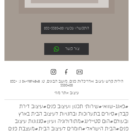
התקשרו עכשיו 052-5535400
צור קשר
הילית קרש עיצוב ואדריכלות פנים, מושב הבונים, ט: 04-9894848 נ: 052-
5535400
עיצוב אתר
מוזי
#פאנג-שוואי
#שירותי תכנון ועיצוב פנים
#עיצוב דירת
קבלן
#סיורים בתערוכות ובחנויות לעיצוב הבית בארץ
ובעולם
#הום סטיילינג
#מתודולוגיה ועיון
#סגנונות עיצוב
פנים
#הבית הישראלי
#חומרים לעיצוב הבית
#מעצבת פנים