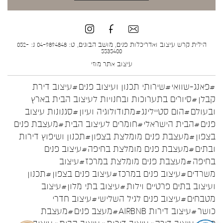
הילית קרש עיצוב ואדריכלות פנים, מושב הבונים, ט: 04-9894848 נ: 052-
5535400
עיצוב אתר
מוזי
#פאנג-שוואי
#שירותי תכנון ועיצוב פנים
#עיצוב דירת
קבלן
#סיורים בתערוכות ובחנויות לעיצוב הבית בארץ
ובעולם
#הום סטיילינג
#מתודולוגיה ועיון
#סגנונות עיצוב
פנים
#הבית הישראלי
#חומרים לעיצוב הבית
#מעצבת פנים
בצפון
#מעצבת פנים מומלצת בצפון
#תכנון ושיפוץ דירות
ובתים
#מעצבת פנים מומלצת בחיפה
#עיצוב פנים
בחיפה
#מעצבת פנים מומלצת במרכז
#עיצוב
משרדים
#עיצוב פנים במרכז
#עיצוב פנים בצפון
#תכנון
ועיצוב בתים פרטיים וילות
#עיצוב בתי מלון
#עיצוב
מטבחים
#עיצוב פנים לגיל השלישי
#עיצוב חדרי
כושר
#עיצוב דירות AIRBNB
#מעצב פנים
#מעצבת