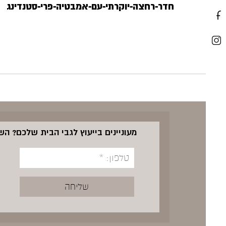
חדר-רחצה-יוקרתי-עם-אמבטיה-פרי-סטנדינג
מעוניינים בייעוץ לגבי הבית שלכם? ה