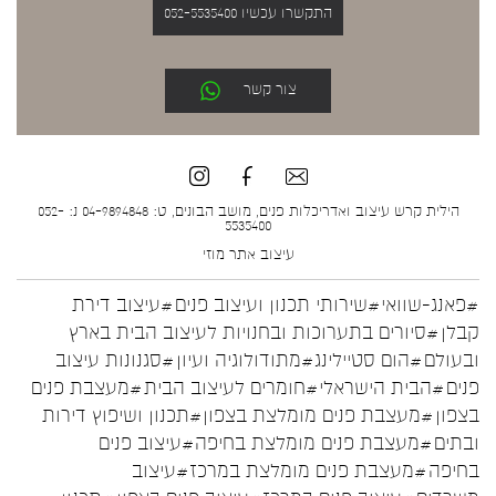
התקשרו עכשיו 052-5535400
צור קשר
הילית קרש עיצוב ואדריכלות פנים, מושב הבונים, ט: 04-9894848 נ: 052-
5535400
עיצוב אתר
מוזי
#פאנג-שוואי
#שירותי תכנון ועיצוב פנים
#עיצוב דירת
קבלן
#סיורים בתערוכות ובחנויות לעיצוב הבית בארץ
ובעולם
#הום סטיילינג
#מתודולוגיה ועיון
#סגנונות עיצוב
פנים
#הבית הישראלי
#חומרים לעיצוב הבית
#מעצבת פנים
בצפון
#מעצבת פנים מומלצת בצפון
#תכנון ושיפוץ דירות
ובתים
#מעצבת פנים מומלצת בחיפה
#עיצוב פנים
בחיפה
#מעצבת פנים מומלצת במרכז
#עיצוב