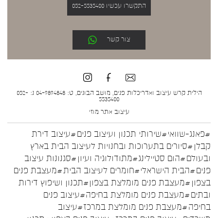
התקשרו עכשיו 052-5535400
צור קשר
הילית קרש עיצוב ואדריכלות פנים, מושב הבונים, ט: 04-9894848 נ: 052-
5535400
עיצוב אתר
מוזי
#פאנג-שוואי
#שירותי תכנון ועיצוב פנים
#עיצוב דירת
קבלן
#סיורים בתערוכות ובחנויות לעיצוב הבית בארץ
ובעולם
#הום סטיילינג
#מתודולוגיה ועיון
#סגנונות עיצוב
פנים
#הבית הישראלי
#חומרים לעיצוב הבית
#מעצבת פנים
בצפון
#מעצבת פנים מומלצת בצפון
#תכנון ושיפוץ דירות
ובתים
#מעצבת פנים מומלצת בחיפה
#עיצוב פנים
בחיפה
#מעצבת פנים מומלצת במרכז
#עיצוב