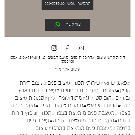
התקשרו עכשיו 052-5535400
צור קשר
הילית קרש עיצוב ואדריכלות פנים, מושב הבונים, ט: 04-9894848 נ: 052-
5535400
עיצוב אתר
מוזי
#פאנג-שוואי
#שירותי תכנון ועיצוב פנים
#עיצוב דירת
קבלן
#סיורים בתערוכות ובחנויות לעיצוב הבית בארץ
ובעולם
#הום סטיילינג
#מתודולוגיה ועיון
#סגנונות עיצוב
פנים
#הבית הישראלי
#חומרים לעיצוב הבית
#מעצבת פנים
בצפון
#מעצבת פנים מומלצת בצפון
#תכנון ושיפוץ דירות
ובתים
#מעצבת פנים מומלצת בחיפה
#עיצוב פנים
בחיפה
#מעצבת פנים מומלצת במרכז
#עיצוב