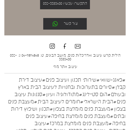
התקשרו עכשיו 052-5535400
צור קשר
הילית קרש עיצוב ואדריכלות פנים, מושב הבונים, ט: 04-9894848 נ: 052-
5535400
עיצוב אתר
מוזי
#פאנג-שוואי
#שירותי תכנון ועיצוב פנים
#עיצוב דירת
קבלן
#סיורים בתערוכות ובחנויות לעיצוב הבית בארץ
ובעולם
#הום סטיילינג
#מתודולוגיה ועיון
#סגנונות עיצוב
פנים
#הבית הישראלי
#חומרים לעיצוב הבית
#מעצבת פנים
בצפון
#מעצבת פנים מומלצת בצפון
#תכנון ושיפוץ דירות
ובתים
#מעצבת פנים מומלצת בחיפה
#עיצוב פנים
בחיפה
#מעצבת פנים מומלצת במרכז
#עיצוב