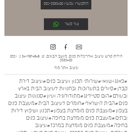
התקשרו עכשיו 052-5535400
צור קשר
הילית קרש עיצוב ואדריכלות פנים, מושב הבונים, ט: 04-9894848 נ: 052-
5535400
עיצוב אתר
מוזי
#פאנג-שוואי
#שירותי תכנון ועיצוב פנים
#עיצוב דירת
קבלן
#סיורים בתערוכות ובחנויות לעיצוב הבית בארץ
ובעולם
#הום סטיילינג
#מתודולוגיה ועיון
#סגנונות עיצוב
פנים
#הבית הישראלי
#חומרים לעיצוב הבית
#מעצבת פנים
בצפון
#מעצבת פנים מומלצת בצפון
#תכנון ושיפוץ דירות
ובתים
#מעצבת פנים מומלצת בחיפה
#עיצוב פנים
בחיפה
#מעצבת פנים מומלצת במרכז
#עיצוב