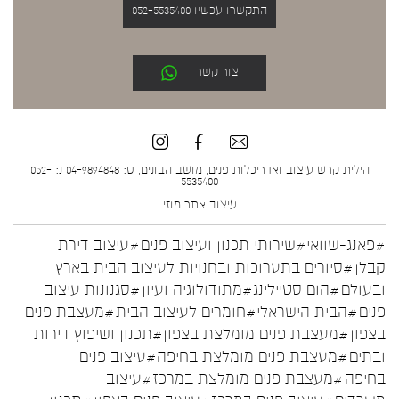
התקשרו עכשיו 052-5535400
צור קשר
הילית קרש עיצוב ואדריכלות פנים, מושב הבונים, ט: 04-9894848 נ: 052-
5535400
עיצוב אתר
מוזי
#פאנג-שוואי
#שירותי תכנון ועיצוב פנים
#עיצוב דירת
קבלן
#סיורים בתערוכות ובחנויות לעיצוב הבית בארץ
ובעולם
#הום סטיילינג
#מתודולוגיה ועיון
#סגנונות עיצוב
פנים
#הבית הישראלי
#חומרים לעיצוב הבית
#מעצבת פנים
בצפון
#מעצבת פנים מומלצת בצפון
#תכנון ושיפוץ דירות
ובתים
#מעצבת פנים מומלצת בחיפה
#עיצוב פנים
בחיפה
#מעצבת פנים מומלצת במרכז
#עיצוב