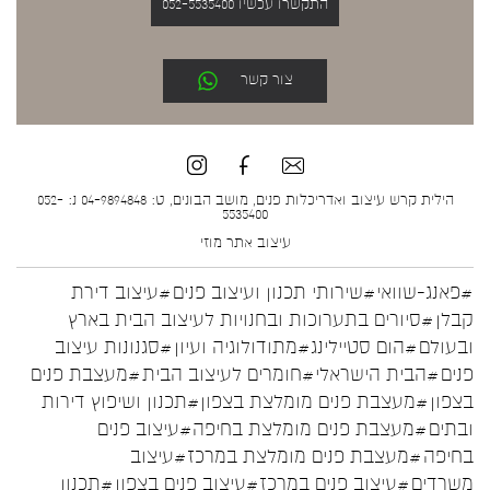
התקשרו עכשיו 052-5535400
צור קשר
הילית קרש עיצוב ואדריכלות פנים, מושב הבונים, ט: 04-9894848 נ: 052-
5535400
עיצוב אתר
מוזי
#פאנג-שוואי
#שירותי תכנון ועיצוב פנים
#עיצוב דירת
קבלן
#סיורים בתערוכות ובחנויות לעיצוב הבית בארץ
ובעולם
#הום סטיילינג
#מתודולוגיה ועיון
#סגנונות עיצוב
פנים
#הבית הישראלי
#חומרים לעיצוב הבית
#מעצבת פנים
בצפון
#מעצבת פנים מומלצת בצפון
#תכנון ושיפוץ דירות
ובתים
#מעצבת פנים מומלצת בחיפה
#עיצוב פנים
בחיפה
#מעצבת פנים מומלצת במרכז
#עיצוב
משרדים
#עיצוב פנים במרכז
#עיצוב פנים בצפון
#תכנון