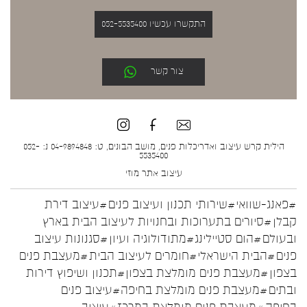
התקשרו עכשיו 052-5535400
צור קשר
הילית קרש עיצוב ואדריכלות פנים, מושב הבונים, ט: 04-9894848 נ: 052-
5535400
עיצוב אתר
מוזי
#פאנג-שוואי
#שירותי תכנון ועיצוב פנים
#עיצוב דירת
קבלן
#סיורים בתערוכות ובחנויות לעיצוב הבית בארץ
ובעולם
#הום סטיילינג
#מתודולוגיה ועיון
#סגנונות עיצוב
פנים
#הבית הישראלי
#חומרים לעיצוב הבית
#מעצבת פנים
בצפון
#מעצבת פנים מומלצת בצפון
#תכנון ושיפוץ דירות
ובתים
#מעצבת פנים מומלצת בחיפה
#עיצוב פנים