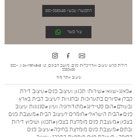
התקשרו עכשיו 052-5535400
צור קשר
הילית קרש עיצוב ואדריכלות פנים, מושב הבונים, ט: 04-9894848 נ: 052-
5535400
עיצוב אתר
מוזי
#פאנג-שוואי
#שירותי תכנון ועיצוב פנים
#עיצוב דירת
קבלן
#סיורים בתערוכות ובחנויות לעיצוב הבית בארץ
ובעולם
#הום סטיילינג
#מתודולוגיה ועיון
#סגנונות עיצוב
פנים
#הבית הישראלי
#חומרים לעיצוב הבית
#מעצבת פנים
בצפון
#מעצבת פנים מומלצת בצפון
#תכנון ושיפוץ דירות
ובתים
#מעצבת פנים מומלצת בחיפה
#עיצוב פנים