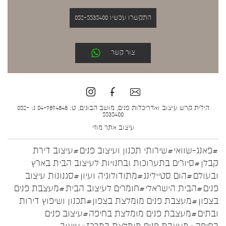
התקשרו עכשיו 052-5535400
צור קשר
הילית קרש עיצוב ואדריכלות פנים, מושב הבונים, ט: 04-9894848 נ: 052-
5535400
עיצוב אתר
מוזי
#פאנג-שוואי
#שירותי תכנון ועיצוב פנים
#עיצוב דירת
קבלן
#סיורים בתערוכות ובחנויות לעיצוב הבית בארץ
ובעולם
#הום סטיילינג
#מתודולוגיה ועיון
#סגנונות עיצוב
פנים
#הבית הישראלי
#חומרים לעיצוב הבית
#מעצבת פנים
בצפון
#מעצבת פנים מומלצת בצפון
#תכנון ושיפוץ דירות
ובתים
#מעצבת פנים מומלצת בחיפה
#עיצוב פנים