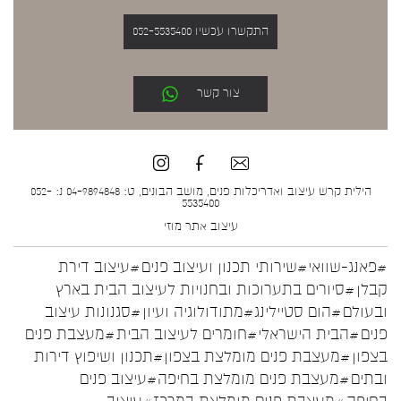
התקשרו עכשיו 052-5535400
צור קשר
הילית קרש עיצוב ואדריכלות פנים, מושב הבונים, ט: 04-9894848 נ: 052-
5535400
עיצוב אתר
מוזי
#פאנג-שוואי
#שירותי תכנון ועיצוב פנים
#עיצוב דירת
קבלן
#סיורים בתערוכות ובחנויות לעיצוב הבית בארץ
ובעולם
#הום סטיילינג
#מתודולוגיה ועיון
#סגנונות עיצוב
פנים
#הבית הישראלי
#חומרים לעיצוב הבית
#מעצבת פנים
בצפון
#מעצבת פנים מומלצת בצפון
#תכנון ושיפוץ דירות
ובתים
#מעצבת פנים מומלצת בחיפה
#עיצוב פנים