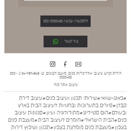
התקשרו עכשיו 052-5535400
צור קשר
הילית קרש עיצוב ואדריכלות פנים, מושב הבונים, ט: 04-9894848 נ: 052-
5535400
עיצוב אתר
מוזי
#פאנג-שוואי
#שירותי תכנון ועיצוב פנים
#עיצוב דירת
קבלן
#סיורים בתערוכות ובחנויות לעיצוב הבית בארץ
ובעולם
#הום סטיילינג
#מתודולוגיה ועיון
#סגנונות עיצוב
פנים
#הבית הישראלי
#חומרים לעיצוב הבית
#מעצבת פנים
בצפון
#מעצבת פנים מומלצת בצפון
#תכנון ושיפוץ דירות