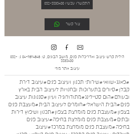
התקשרו עכשיו 052-5535400
צור קשר
הילית קרש עיצוב ואדריכלות פנים, מושב הבונים, ט: 04-9894848 נ: 052-
5535400
עיצוב אתר
מוזי
#פאנג-שוואי
#שירותי תכנון ועיצוב פנים
#עיצוב דירת
קבלן
#סיורים בתערוכות ובחנויות לעיצוב הבית בארץ
ובעולם
#הום סטיילינג
#מתודולוגיה ועיון
#סגנונות עיצוב
פנים
#הבית הישראלי
#חומרים לעיצוב הבית
#מעצבת פנים
בצפון
#מעצבת פנים מומלצת בצפון
#תכנון ושיפוץ דירות
ובתים
#מעצבת פנים מומלצת בחיפה
#עיצוב פנים
בחיפה
#מעצבת פנים מומלצת במרכז
#עיצוב