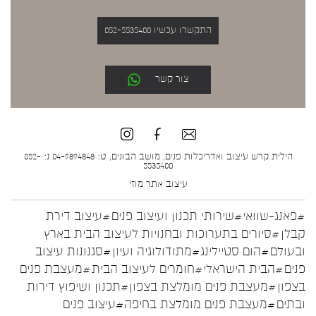
התקשרו עכשיו 052-5535400
צור קשר
הילית קרש עיצוב ואדריכלות פנים, מושב הבונים, ט: 04-9894848 נ: 052-
5535400
עיצוב אתר
מוזי
#פאנג-שוואי
#שירותי תכנון ועיצוב פנים
#עיצוב דירת
קבלן
#סיורים בתערוכות ובחנויות לעיצוב הבית בארץ
ובעולם
#הום סטיילינג
#מתודולוגיה ועיון
#סגנונות עיצוב
פנים
#הבית הישראלי
#חומרים לעיצוב הבית
#מעצבת פנים
בצפון
#מעצבת פנים מומלצת בצפון
#תכנון ושיפוץ דירות
ובתים
#מעצבת פנים מומלצת בחיפה
#עיצוב פנים