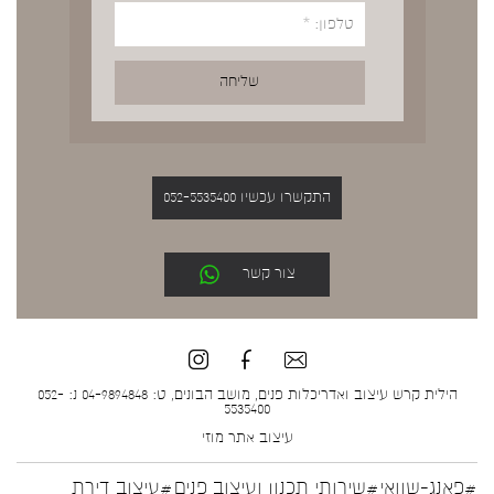
התקשרו עכשיו 052-5535400
צור קשר
הילית קרש עיצוב ואדריכלות פנים, מושב הבונים, ט: 04-9894848 נ: 052-
5535400
עיצוב אתר
מוזי
#פאנג-שוואי
#שירותי תכנון ועיצוב פנים
#עיצוב דירת