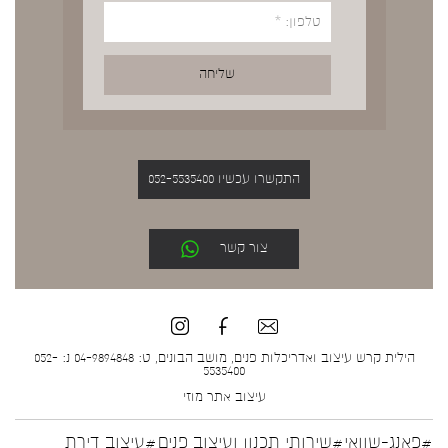
התקשרו עכשיו 052-5535400
צור קשר
הילית קרש עיצוב ואדריכלות פנים, מושב הבונים, ט: 04-9894848 נ: 052-
5535400
עיצוב אתר
מוזי
#פאנג-שוואי
#שירותי תכנון ועיצוב פנים
#עיצוב דירת