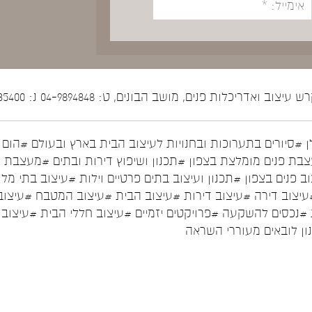
יצוב ואדריכלות פנים, מושב הבונים, ט: 04-9894848 נ: 052-5535400
ן
#סיורים בתערוכות ובחנויות לעיצוב הבית בארץ ובעולם
#הום ס
בת פנים מומלצת בצפון
#תכנון ושיפוץ דירות ובתים
#מעצבת פ
ב פנים בצפון
#תכנון ועיצוב בתים פרטיים וילות
#עיצוב בתי מלו
עיצוב דירה
#עיצוב דירות
#עיצוב הבית
#עיצוב המטבח
#עיצוב
#נכסים להשקעה
#פרויקטים יזמיים
#עיצוב חללי הבית
#עיצוב 
נון לובאים מעוררי השראה