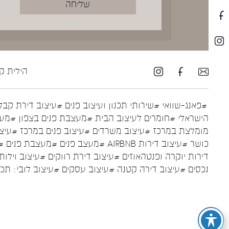
הילית קרש ע
#פאנג-שוואי
#שירותי תכנון ועיצוב פנים
#עיצוב דירת קבל
הישראלי
#חומרים לעיצוב הבית
#מעצבת פנים בצפון
#מעצ
מומלצת במרכז
#עיצוב משרדים
#עיצוב פנים במרכז
#עיצו
כושר
#עיצוב דירות AIRBNB
#מעצב פנים
#מעצבת פנים
#
דירות יוקרה ופנטהאוזים
#עיצוב דירת רווקים
#עיצוב וילות
נכסים
#עיצוב דירה קטנה
#עיצוב עסקים
#עיצוב לובי: תכ