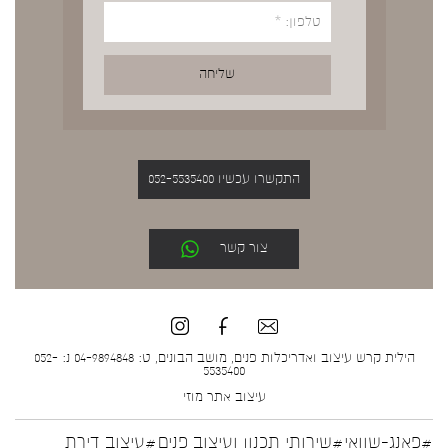
התקשרו עכשיו 052-5535400
צור קשר
הילית קרש עיצוב ואדריכלות פנים, מושב הבונים, ט: 04-9894848 נ: 052-
5535400
עיצוב אתר
מוזי
#פאנג-שוואי
#שירותי תכנון ועיצוב פנים
#עיצוב דירת