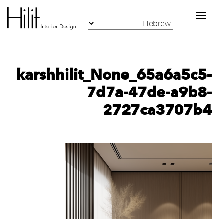
Toggle
navigation
karshhilit_None_65a6a5c5-
7d7a-47de-a9b8-
2727ca3707b4