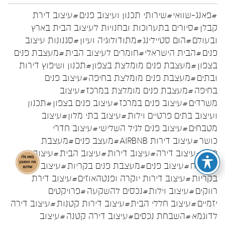
#פאנג-שוואי
#שירותי תכנון ועיצוב פנים
#עיצוב דירת
קבלן
#סיורים בתערוכות ובחנויות לעיצוב הבית בארץ
ובעולם
#הום סטיילינג
#מתודולוגיה ועיון
#סגנונות עיצוב
פנים
#הבית הישראלי
#חומרים לעיצוב הבית
#מעצבת פנים
בצפון
#מעצבת פנים מומלצת בצפון
#תכנון ושיפוץ דירות
ובתים
#מעצבת פנים מומלצת בחיפה
#עיצוב פנים
בחיפה
#מעצבת פנים מומלצת במרכז
#עיצוב
משרדים
#עיצוב פנים במרכז
#עיצוב פנים בצפון
#תכנון
ועיצוב בתים פרטיים וילות
#עיצוב בתי מלון
#עיצוב
מטבחים
#עיצוב פנים לגיל השלישי
#עיצוב חדרי
כושר
#עיצוב דירות AIRBNB
#מעצב פנים
#מעצבת
פנים
#עיצוב דירה
#עיצוב דירות
#עיצוב הבית
#עיצוב
המטבח
#עיצוב פנים
#מעצבת פנים בקריות
#עיצוב פנים
בקריות
#עיצוב דירות יוקרה ופנטהאוזים
#עיצוב דירת
רווקים
#עיצוב וילות
#נכסים להשקעה
#פרויקטים
יזמיים
#עיצוב חללי הבית
#עיצוב דירות קטנות
#עיצוב דירה
לדוגמא
#השבחת נכסים
#עיצוב דירה קטנה
#עיצוב