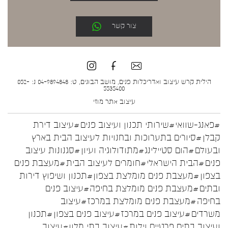
צור קשר
הילית קרש עיצוב ואדריכלות פנים, מושב הבונים, ט: 04-9894848 נ: 052-
5535400
עיצוב אתר
מוזי
#פאנג-שוואי
#שירותי תכנון ועיצוב פנים
#עיצוב דירת
קבלן
#סיורים בתערוכות ובחנויות לעיצוב הבית בארץ
ובעולם
#הום סטיילינג
#מתודולוגיה ועיון
#סגנונות עיצוב
פנים
#הבית הישראלי
#חומרים לעיצוב הבית
#מעצבת פנים
בצפון
#מעצבת פנים מומלצת בצפון
#תכנון ושיפוץ דירות
ובתים
#מעצבת פנים מומלצת בחיפה
#עיצוב פנים
בחיפה
#מעצבת פנים מומלצת במרכז
#עיצוב
משרדים
#עיצוב פנים במרכז
#עיצוב פנים בצפון
#תכנון
ועיצוב בתים פרטיים וילות
#עיצוב בתי מלון
#עיצוב