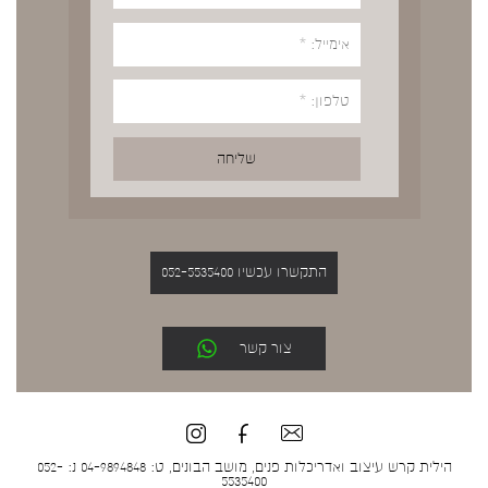
התקשרו עכשיו 052-5535400
צור קשר
הילית קרש עיצוב ואדריכלות פנים, מושב הבונים, ט: 04-9894848 נ: 052-
5535400