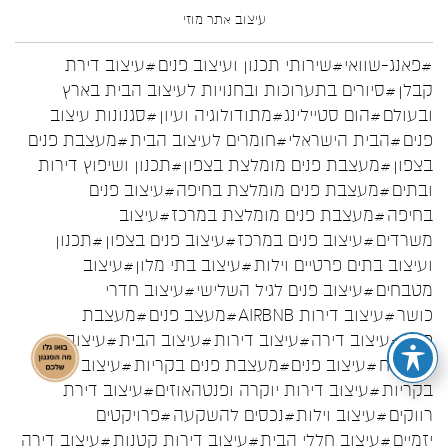
עיצוב אתר
מוזי
#פאנג-שוואי
#שירותי תכנון ועיצוב פנים
#עיצוב דירת
קבלן
#סיורים בתערוכות ובחנויות לעיצוב הבית בארץ
ובעולם
#הום סטיילינג
#מתודולוגיה ועיון
#סגנונות עיצוב
פנים
#הבית הישראלי
#חומרים לעיצוב הבית
#מעצבת פנים
בצפון
#מעצבת פנים מומלצת בצפון
#תכנון ושיפוץ דירות
ובתים
#מעצבת פנים מומלצת בחיפה
#עיצוב פנים
בחיפה
#מעצבת פנים מומלצת במרכז
#עיצוב
משרדים
#עיצוב פנים במרכז
#עיצוב פנים בצפון
#תכנון
ועיצוב בתים פרטיים וילות
#עיצוב בתי מלון
#עיצוב
מטבחים
#עיצוב פנים לגיל השלישי
#עיצוב חדרי
כושר
#עיצוב דירות AIRBNB
#מעצב פנים
#מעצבת
פנים
#עיצוב דירה
#עיצוב דירות
#עיצוב הבית
#עיצוב
המטבח
#עיצוב פנים
#מעצבת פנים בקריות
#עיצוב פנים
בקריות
#עיצוב דירות יוקרה ופנטהאוזים
#עיצוב דירת
רווקים
#עיצוב וילות
#נכסים להשקעה
#פרויקטים
יזמיים
#עיצוב חללי הבית
#עיצוב דירות קטנות
#עיצוב דירה