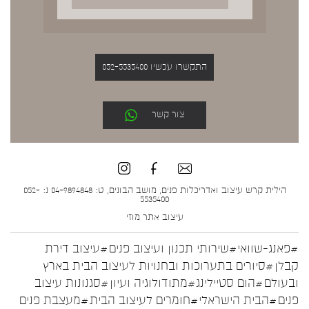
התקשרו עכשיו 052-5535400
צור קשר
הילית קרש עיצוב ואדריכלות פנים, מושב הבונים, ט: 04-9894848 נ: 052-
5535400
עיצוב אתר
מוזי
#פאנג-שוואי
#שירותי תכנון ועיצוב פנים
#עיצוב דירת
קבלן
#סיורים בתערוכות ובחנויות לעיצוב הבית בארץ
ובעולם
#הום סטיילינג
#מתודולוגיה ועיון
#סגנונות עיצוב
פנים
#הבית הישראלי
#חומרים לעיצוב הבית
#מעצבת פנים