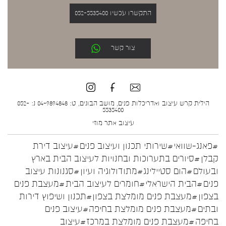
התקשרו עכשיו 052-5535400
צור קשר
הילית קרש עיצוב ואדריכלות פנים, מושב הבונים, ט: 04-9894848 נ: 052-
5535400
עיצוב אתר
מוזי
#פאנג-שוואי
#שירותי תכנון ועיצוב פנים
#עיצוב דירת
קבלן
#סיורים בתערוכות ובחנויות לעיצוב הבית בארץ
ובעולם
#הום סטיילינג
#מתודולוגיה ועיון
#סגנונות עיצוב
פנים
#הבית הישראלי
#חומרים לעיצוב הבית
#מעצבת פנים
בצפון
#מעצבת פנים מומלצת בצפון
#תכנון ושיפוץ דירות
ובתים
#מעצבת פנים מומלצת בחיפה
#עיצוב פנים
בחיפה
#מעצבת פנים מומלצת במרכז
#עיצוב