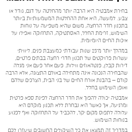
בחירת אמבטיה היא הרבה יותר מהחלטה על דגם, גודל או
צבע. למעשה, היא אחת ההחלטות המשמעותיות ביותר
בתכנון חדר הרחצה, משום שהיא משפיעה על נוחות
השימוש, זרימת החלל, האסתטיקה, התחזוקה ואפילו על
איכות החיים היומיומית.
במהלך יותר מ־25 שנות עבודתי כמעצבת פנים, ליוויתי
עשרות פרויקטים של תכנון חדרי רחצה בבתים פרטיים,
דירות קבלן, פנטהאוזים ווילות. פעם אחר פעם אני מגלה
שהבחירה הנכונה אינה מתחילה באולם התצוגה, אלא הרבה
קודם – בהבנת אורח החיים של בני הבית, הצרכים שלהם
ואופן השימוש בחלל.
אמבטיה יכולה להפוך את חדר הרחצה לפינת ספא פרטית
ומרגיעה, אך כאשר היא נבחרת ללא תכנון מוקדם היא
עלולה לתפוס מקום יקר, להכביד על התחזוקה ואף לפגוע
בנוחות השימוש.
במדריך זה תמצאו את כל השיקולים החשובים שיעזרו לכם