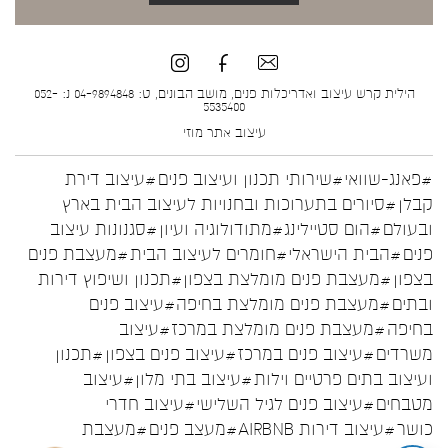
הילית קרש עיצוב ואדריכלות פנים, מושב הבונים, ט: 04-9894848 נ: 052-
5535400
עיצוב אתר
מוזי
#פאנג-שוואי
#שירותי תכנון ועיצוב פנים
#עיצוב דירת
קבלן
#סיורים בתערוכות ובחנויות לעיצוב הבית בארץ
ובעולם
#הום סטיילינג
#מתודולוגיה ועיון
#סגנונות עיצוב
פנים
#הבית הישראלי
#חומרים לעיצוב הבית
#מעצבת פנים
בצפון
#מעצבת פנים מומלצת בצפון
#תכנון ושיפוץ דירות
ובתים
#מעצבת פנים מומלצת בחיפה
#עיצוב פנים
בחיפה
#מעצבת פנים מומלצת במרכז
#עיצוב
משרדים
#עיצוב פנים במרכז
#עיצוב פנים בצפון
#תכנון
ועיצוב בתים פרטיים וילות
#עיצוב בתי מלון
#עיצוב
מטבחים
#עיצוב פנים לגיל השלישי
#עיצוב חדרי
כושר
#עיצוב דירות AIRBNB
#מעצב פנים
#מעצבת