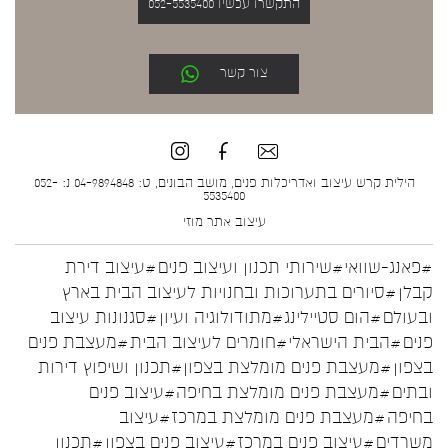
התקשרו עכשיו 052-5535400
צור קשר
הילית קרש עיצוב ואדריכלות פנים, מושב הבונים, ט: 04-9894848 נ: 052-
5535400
עיצוב אתר
מוזי
#פאנג-שוואי
#שירותי תכנון ועיצוב פנים
#עיצוב דירת
קבלן
#סיורים בתערוכות ובחנויות לעיצוב הבית בארץ
ובעולם
#הום סטיילינג
#מתודולוגיה ועיון
#סגנונות עיצוב
פנים
#הבית הישראלי
#חומרים לעיצוב הבית
#מעצבת פנים
בצפון
#מעצבת פנים מומלצת בצפון
#תכנון ושיפוץ דירות
ובתים
#מעצבת פנים מומלצת בחיפה
#עיצוב פנים
בחיפה
#מעצבת פנים מומלצת במרכז
#עיצוב
משרדים
#עיצוב פנים במרכז
#עיצוב פנים בצפון
#תכנון