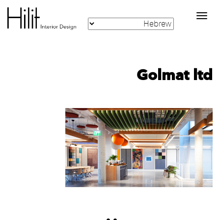
Toggle
navigation
Golmat ltd