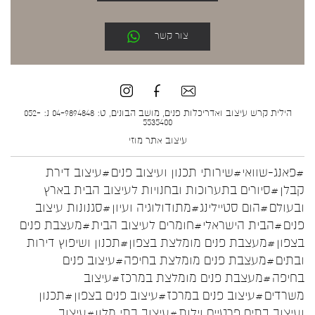
צור קשר
הילית קרש עיצוב ואדריכלות פנים, מושב הבונים, ט: 04-9894848 נ: 052-
5535400
עיצוב אתר
מוזי
#פאנג-שוואי
#שירותי תכנון ועיצוב פנים
#עיצוב דירת
קבלן
#סיורים בתערוכות ובחנויות לעיצוב הבית בארץ
ובעולם
#הום סטיילינג
#מתודולוגיה ועיון
#סגנונות עיצוב
פנים
#הבית הישראלי
#חומרים לעיצוב הבית
#מעצבת פנים
בצפון
#מעצבת פנים מומלצת בצפון
#תכנון ושיפוץ דירות
ובתים
#מעצבת פנים מומלצת בחיפה
#עיצוב פנים
בחיפה
#מעצבת פנים מומלצת במרכז
#עיצוב
משרדים
#עיצוב פנים במרכז
#עיצוב פנים בצפון
#תכנון
ועיצוב בתים פרטיים וילות
#עיצוב בתי מלון
#עיצוב