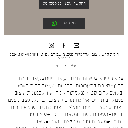
התקשרו עכשיו 052-5535400
צור קשר
הילית קרש עיצוב ואדריכלות פנים, מושב הבונים, ט: 04-9894848 נ: 052-
5535400
עיצוב אתר
מוזי
#פאנג-שוואי
#שירותי תכנון ועיצוב פנים
#עיצוב דירת
קבלן
#סיורים בתערוכות ובחנויות לעיצוב הבית בארץ
ובעולם
#הום סטיילינג
#מתודולוגיה ועיון
#סגנונות עיצוב
פנים
#הבית הישראלי
#חומרים לעיצוב הבית
#מעצבת פנים
בצפון
#מעצבת פנים מומלצת בצפון
#תכנון ושיפוץ דירות
ובתים
#מעצבת פנים מומלצת בחיפה
#עיצוב פנים
בחיפה
#מעצבת פנים מומלצת במרכז
#עיצוב