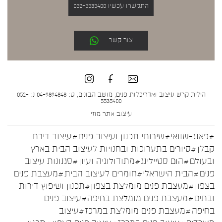
התקשרו עכשיו 052-5535400
צור קשר
הילית קרש עיצוב ואדריכלות פנים, מושב הבונים, ט: 04-9894848 נ: 052-
5535400
עיצוב אתר
מוזי
#פאנג-שוואי
#שירותי תכנון ועיצוב פנים
#עיצוב דירת
קבלן
#סיורים בתערוכות ובחנויות לעיצוב הבית בארץ
ובעולם
#הום סטיילינג
#מתודולוגיה ועיון
#סגנונות עיצוב
פנים
#הבית הישראלי
#חומרים לעיצוב הבית
#מעצבת פנים
בצפון
#מעצבת פנים מומלצת בצפון
#תכנון ושיפוץ דירות
ובתים
#מעצבת פנים מומלצת בחיפה
#עיצוב פנים
בחיפה
#מעצבת פנים מומלצת במרכז
#עיצוב