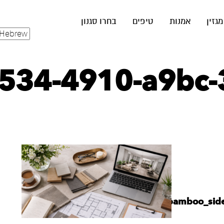
מגזין
אמנות
טיפים
בחרו סגנון
7534-4910-a9bc
karshhilit_A_set_of_three_bamboo_sid