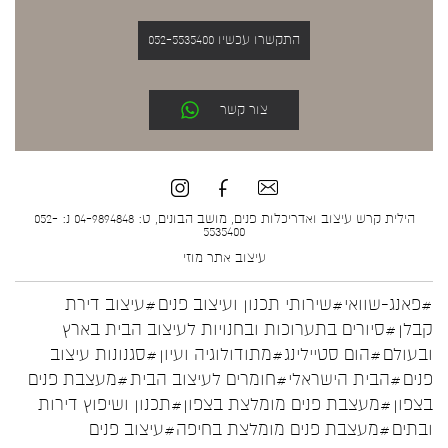
התקשרו עכשיו 052-5535400
צור קשר
הילית קרש עיצוב ואדריכלות פנים, מושב הבונים, ט: 04-9894848 נ: 052-
5535400
עיצוב אתר
מוזי
#פאנג-שוואי
#שירותי תכנון ועיצוב פנים
#עיצוב דירת
קבלן
#סיורים בתערוכות ובחנויות לעיצוב הבית בארץ
ובעולם
#הום סטיילינג
#מתודולוגיה ועיון
#סגנונות עיצוב
פנים
#הבית הישראלי
#חומרים לעיצוב הבית
#מעצבת פנים
בצפון
#מעצבת פנים מומלצת בצפון
#תכנון ושיפוץ דירות
ובתים
#מעצבת פנים מומלצת בחיפה
#עיצוב פנים