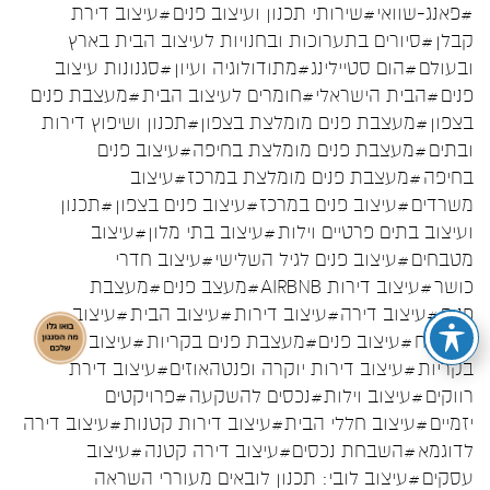
#פאנג-שוואי
#שירותי תכנון ועיצוב פנים
#עיצוב דירת
קבלן
#סיורים בתערוכות ובחנויות לעיצוב הבית בארץ
ובעולם
#הום סטיילינג
#מתודולוגיה ועיון
#סגנונות עיצוב
פנים
#הבית הישראלי
#חומרים לעיצוב הבית
#מעצבת פנים
בצפון
#מעצבת פנים מומלצת בצפון
#תכנון ושיפוץ דירות
ובתים
#מעצבת פנים מומלצת בחיפה
#עיצוב פנים
בחיפה
#מעצבת פנים מומלצת במרכז
#עיצוב
משרדים
#עיצוב פנים במרכז
#עיצוב פנים בצפון
#תכנון
ועיצוב בתים פרטיים וילות
#עיצוב בתי מלון
#עיצוב
מטבחים
#עיצוב פנים לגיל השלישי
#עיצוב חדרי
כושר
#עיצוב דירות AIRBNB
#מעצב פנים
#מעצבת
פנים
#עיצוב דירה
#עיצוב דירות
#עיצוב הבית
#עיצוב
המטבח
#עיצוב פנים
#מעצבת פנים בקריות
#עיצוב פנים
בקריות
#עיצוב דירות יוקרה ופנטהאוזים
#עיצוב דירת
רווקים
#עיצוב וילות
#נכסים להשקעה
#פרויקטים
יזמיים
#עיצוב חללי הבית
#עיצוב דירות קטנות
#עיצוב דירה
לדוגמא
#השבחת נכסים
#עיצוב דירה קטנה
#עיצוב
עסקים
#עיצוב לובי: תכנון לובאים מעוררי השראה