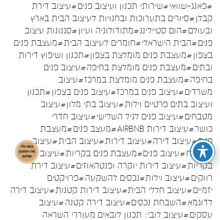
#פאנג-שוואי
#שירותי תכנון ועיצוב פנים
#עיצוב דירת
קבלן
#סיורים בתערוכות ובחנויות לעיצוב הבית בארץ
ובעולם
#הום סטיילינג
#מתודולוגיה ועיון
#סגנונות עיצוב
פנים
#הבית הישראלי
#חומרים לעיצוב הבית
#מעצבת פנים
בצפון
#מעצבת פנים מומלצת בצפון
#תכנון ושיפוץ דירות
ובתים
#מעצבת פנים מומלצת בחיפה
#עיצוב פנים
בחיפה
#מעצבת פנים מומלצת במרכז
#עיצוב
משרדים
#עיצוב פנים במרכז
#עיצוב פנים בצפון
#תכנון
ועיצוב בתים פרטיים וילות
#עיצוב בתי מלון
#עיצוב
מטבחים
#עיצוב פנים לגיל השלישי
#עיצוב חדרי
כושר
#עיצוב דירות AIRBNB
#מעצב פנים
#מעצבת
פנים
#עיצוב דירה
#עיצוב דירות
#עיצוב הבית
#עיצוב
המטבח
#עיצוב פנים
#מעצבת פנים בקריות
#עיצוב פנים
בקריות
#עיצוב דירות יוקרה ופנטהאוזים
#עיצוב דירת
רווקים
#עיצוב וילות
#נכסים להשקעה
#פרויקטים
יזמיים
#עיצוב חללי הבית
#עיצוב דירות קטנות
#עיצוב דירה
לדוגמא
#השבחת נכסים
#עיצוב דירה קטנה
#עיצוב
עסקים
#עיצוב לובי: תכנון לובאים מעוררי השראה